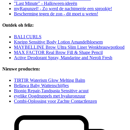
"Last Minute" - Halloween-ideeën
myRapunzel! - Zo werd de nachtmerrie een sprookje!
Bescherming tegen de zon - dit moet u weten!
Ontdek oh feliz:
BALI CURLS
Kneipp Sensitive Body Lotion Amandelbloesem
MAYBELLINE Brow Ultra Slim Liner Wenkbrauwpotlood
MAX FACTOR Real Brow Fill & Shape Pencil
Active Deodorant Spray, Mandarine and Neroli Fresh
Nieuwe producten:
TIRTIR Waterism Glow Melting Balm
Bellawa Baby Wattenschijfjes
Bioniq Repair-Tandpasta Sensitive acuut
eyelike Oogdruppels met hyaluronzuur
Combi-Oplossing voor Zachte Contactlenzen