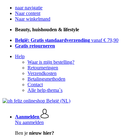
naar navigatie
Naar content
Naar winkelmand
Beauty, huishouden & lifestyle
België: Gratis standaardverzending
vanaf € 79,90
Gratis retourneren
Help
Waar is mijn bestelling?
Retourneringen
Verzendkosten
Betalingsmethoden
Contact
Alle help-thema`s
Aanmelden
Nu aanmelden
Ben je
nieuw hier?