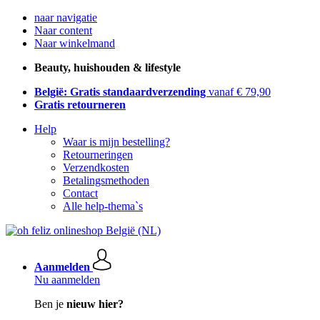
naar navigatie
Naar content
Naar winkelmand
Beauty, huishouden & lifestyle
België: Gratis standaardverzending
vanaf € 79,90
Gratis retourneren
Help
Waar is mijn bestelling?
Retourneringen
Verzendkosten
Betalingsmethoden
Contact
Alle help-thema`s
Aanmelden
Nu aanmelden
Ben je
nieuw hier?