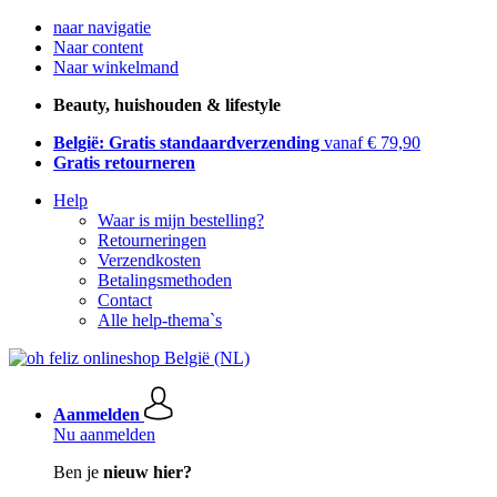
naar navigatie
Naar content
Naar winkelmand
Beauty, huishouden & lifestyle
België: Gratis standaardverzending
vanaf € 79,90
Gratis retourneren
Help
Waar is mijn bestelling?
Retourneringen
Verzendkosten
Betalingsmethoden
Contact
Alle help-thema`s
Aanmelden
Nu aanmelden
Ben je
nieuw hier?