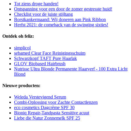
Tot ziens droge handen!
Ontspanning voor een door de zomer gestresste huid!
Checklist voor de juiste stijltang
Borstkankermaand: Wij doneren aan Pink Ribbon
Herfst 2021: de comeback van de swinging sixties!
Ontdek oh feliz:
simplicol
sebamed Clear Face Reinigingsschuim
Schwarzkopf TAFT Pure Haarlak
GLOV Biobased Hairbrush
Nutrisse Ultra Blonde Permanente Haarverf - 100 Extra Licht
Blond
Nieuwe producten:
Weleda Verstevigend Serum
Combi-Oplossing voor Zachte Contactlenzen
eco cosmetics Dagcrème SPF 30
Bioniq Repair-Tandpasta Sensitive acuut
Liebe die Natur Zonnemelk SPF 25