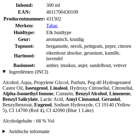
Inhoud:
300 ml
EAN:
4011700430109
Producentnummer:
431502
Merken:
Tabac
Huidtype:
Elk huidtype
Geur:
aromatisch, kruidig
Topnoot:
bergamotte, neroli, petitgrain, peper, citroen
eikenhout absolue, geranium, kamille,
Hartnoot:
lavendel
Basisnoot:
amber, muskus, anjer, sandelhout, vetiver
Ingrediënten (INCI)
Alcohol, Aqua, Propylene Glycol, Parfum, Peg-40 Hydrogenated
Castor Oil,
Isoeugenol
,
Linalool
, Hydroxy Citronellal, Citronellal,
Alpha-Isomethyl Ionone
, Cumarin,
Benzyl Alcohol
,
Limonene
,
Benzyl Salicylate
, Lactic Acid,
Amyl Cinnamal
,
Geraniol
,
Benzylbenzoat,
Eugenol
, Sodium Hydroxyde, CI 19140 (Yellow
5), CI 14700 (Red 4), CI 42090 (Blue 1 Lake)
Alcoholgehalte : 68 % Vol
Juridische informatie