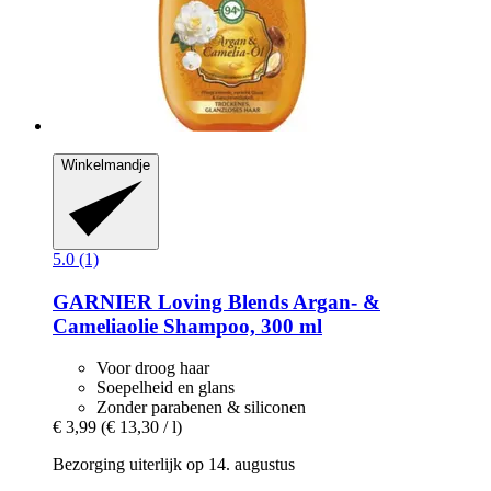
Winkelmandje
5.0 (1)
GARNIER
Loving Blends Argan-​ &
Cameliaolie Shampoo, 300 ml
Voor droog haar
Soepelheid en glans
Zonder parabenen & siliconen
€ 3,99
(€ 13,30 / l)
Bezorging uiterlijk op 14. augustus