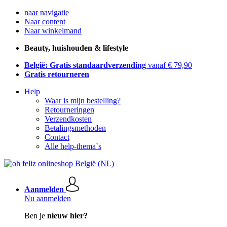
naar navigatie
Naar content
Naar winkelmand
Beauty, huishouden & lifestyle
België: Gratis standaardverzending
vanaf € 79,90
Gratis retourneren
Help
Waar is mijn bestelling?
Retourneringen
Verzendkosten
Betalingsmethoden
Contact
Alle help-thema`s
Aanmelden
Nu aanmelden
Ben je
nieuw hier?