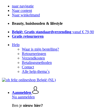
naar navigatie
Naar content
Naar winkelmand
Beauty, huishouden & lifestyle
België: Gratis standaardverzending
vanaf € 79,90
Gratis retourneren
Help
Waar is mijn bestelling?
Retourneringen
Verzendkosten
Betalingsmethoden
Contact
Alle help-thema`s
Aanmelden
Nu aanmelden
Ben je
nieuw hier?