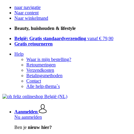
naar navigatie
Naar content
Naar winkelmand
Beauty, huishouden & lifestyle
België: Gratis standaardverzending
vanaf € 79,90
Gratis retourneren
Help
Waar is mijn bestelling?
Retourneringen
Verzendkosten
Betalingsmethoden
Contact
Alle help-thema`s
Aanmelden
Nu aanmelden
Ben je
nieuw hier?