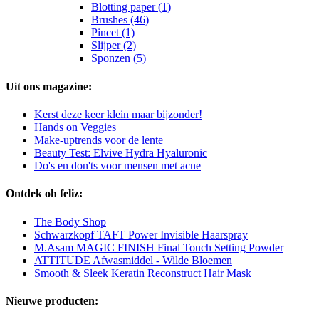
Blotting paper (1)
Brushes (46)
Pincet (1)
Slijper (2)
Sponzen (5)
Uit ons magazine:
Kerst deze keer klein maar bijzonder!
Hands on Veggies
Make-uptrends voor de lente
Beauty Test: Elvive Hydra Hyaluronic
Do's en don'ts voor mensen met acne
Ontdek oh feliz:
The Body Shop
Schwarzkopf TAFT Power Invisible Haarspray
M.Asam MAGIC FINISH Final Touch Setting Powder
ATTITUDE Afwasmiddel - Wilde Bloemen
Smooth & Sleek Keratin Reconstruct Hair Mask
Nieuwe producten: