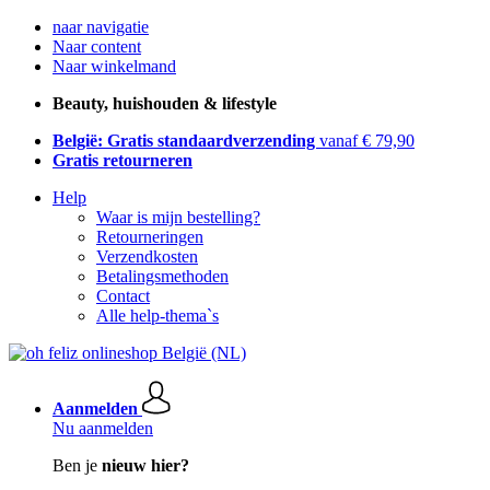
naar navigatie
Naar content
Naar winkelmand
Beauty, huishouden & lifestyle
België: Gratis standaardverzending
vanaf € 79,90
Gratis retourneren
Help
Waar is mijn bestelling?
Retourneringen
Verzendkosten
Betalingsmethoden
Contact
Alle help-thema`s
Aanmelden
Nu aanmelden
Ben je
nieuw hier?