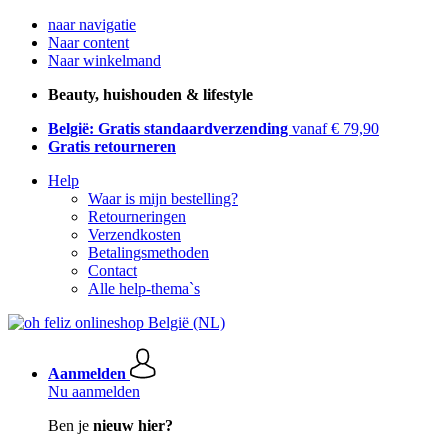
naar navigatie
Naar content
Naar winkelmand
Beauty, huishouden & lifestyle
België: Gratis standaardverzending
vanaf € 79,90
Gratis retourneren
Help
Waar is mijn bestelling?
Retourneringen
Verzendkosten
Betalingsmethoden
Contact
Alle help-thema`s
Aanmelden
Nu aanmelden
Ben je
nieuw hier?