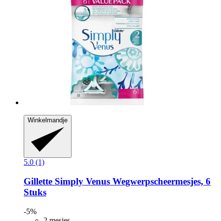
Winkelmandje
5.0 (1)
Gillette
Simply Venus Wegwerpscheermesjes, 6
Stuks
-5%
2 mesjes