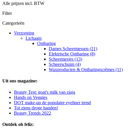
Alle prijzen incl. BTW
Filter
Categorieën
Verzorging
Lichaam
Ontharing
Dames Scheermessen (21)
Elektrische Ontharing (8)
Scheermesjes (13)
Scheerschuim (4)
Waxproducten & Ontharingscrèmes (11)
Uit ons magazine:
Beauty Test: goat's milk van ziaja
Hands on Veggies
DOT make-up de populaire eyeliner trend
Tot ziens droge handen!
Beauty Trends 2022
Ontdek oh feliz: