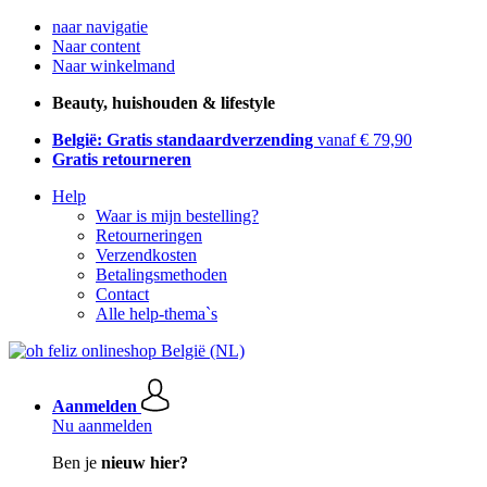
naar navigatie
Naar content
Naar winkelmand
Beauty, huishouden & lifestyle
België: Gratis standaardverzending
vanaf € 79,90
Gratis retourneren
Help
Waar is mijn bestelling?
Retourneringen
Verzendkosten
Betalingsmethoden
Contact
Alle help-thema`s
Aanmelden
Nu aanmelden
Ben je
nieuw hier?