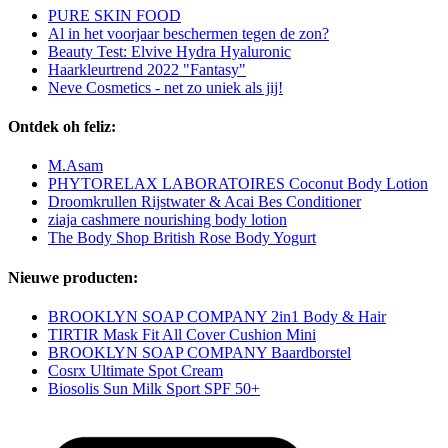
PURE SKIN FOOD
Al in het voorjaar beschermen tegen de zon?
Beauty Test: Elvive Hydra Hyaluronic
Haarkleurtrend 2022 "Fantasy"
Neve Cosmetics - net zo uniek als jij!
Ontdek oh feliz:
M.Asam
PHYTORELAX LABORATOIRES Coconut Body Lotion
Droomkrullen Rijstwater & Acai Bes Conditioner
ziaja cashmere nourishing body lotion
The Body Shop British Rose Body Yogurt
Nieuwe producten:
BROOKLYN SOAP COMPANY 2in1 Body & Hair
TIRTIR Mask Fit All Cover Cushion Mini
BROOKLYN SOAP COMPANY Baardborstel
Cosrx Ultimate Spot Cream
Biosolis Sun Milk Sport SPF 50+