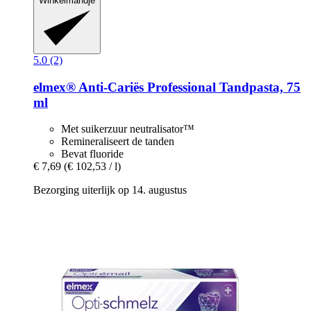
Winkelmandje
5.0 (2)
elmex®
Anti-​Cariës Professional Tandpasta, 75
ml
Met suikerzuur neutralisator™
Remineraliseert de tanden
Bevat fluoride
€ 7,69
(€ 102,53 / l)
Bezorging uiterlijk op 14. augustus