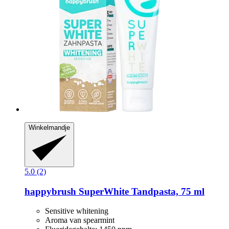
Winkelmandje
5.0 (2)
happybrush
SuperWhite Tandpasta, 75 ml
Sensitive whitening
Aroma van spearmint