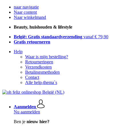
naar navigatie
Naar content
Naar winkelmand
Beauty, huishouden & lifestyle
België: Gratis standaardverzending
vanaf € 79,90
Gratis retourneren
Help
Waar is mijn bestelling?
Retourneringen
Verzendkosten
Betalingsmethoden
Contact
Alle help-thema`s
Aanmelden
Nu aanmelden
Ben je
nieuw hier?