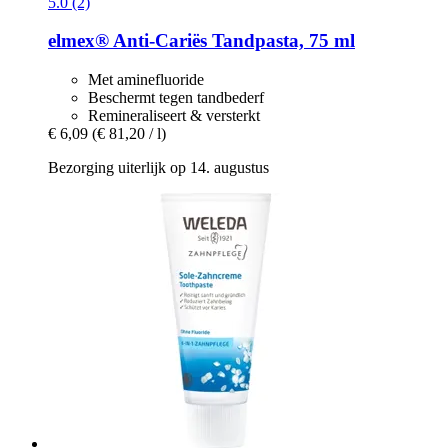
5.0 (2)
elmex®
Anti-​Cariës Tandpasta, 75 ml
Met aminefluoride
Beschermt tegen tandbederf
Remineraliseert & versterkt
€ 6,09
(€ 81,20 / l)
Bezorging uiterlijk op 14. augustus