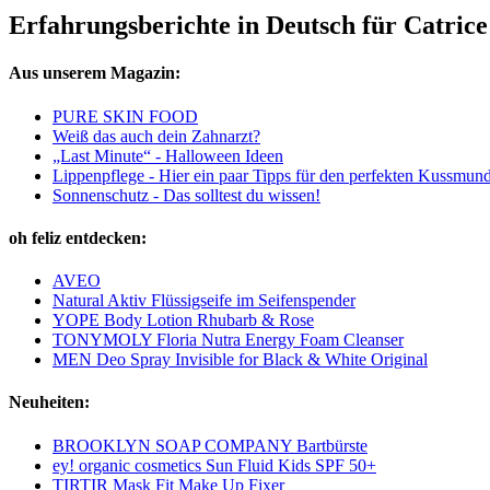
Erfahrungsberichte in Deutsch für Catric
Aus unserem Magazin:
PURE SKIN FOOD
Weiß das auch dein Zahnarzt?
„Last Minute“ - Halloween Ideen
Lippenpflege - Hier ein paar Tipps für den perfekten Kussmun
Sonnenschutz - Das solltest du wissen!
oh feliz entdecken:
AVEO
Natural Aktiv Flüssigseife im Seifenspender
YOPE Body Lotion Rhubarb & Rose
TONYMOLY Floria Nutra Energy Foam Cleanser
MEN Deo Spray Invisible for Black & White Original
Neuheiten:
BROOKLYN SOAP COMPANY Bartbürste
ey! organic cosmetics Sun Fluid Kids SPF 50+
TIRTIR Mask Fit Make Up Fixer