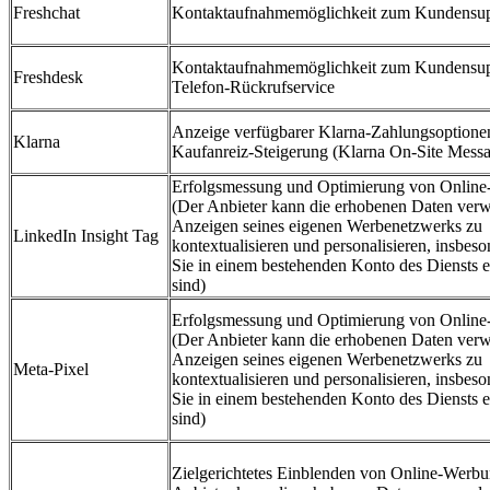
Freshchat
Kontaktaufnahmemöglichkeit zum Kundensup
Kontaktaufnahmemöglichkeit zum Kundensup
Freshdesk
Telefon-Rückrufservice
Anzeige verfügbarer Klarna-Zahlungsoptione
Klarna
Kaufanreiz-Steigerung (Klarna On‑Site Mess
Erfolgsmessung und Optimierung von Onlin
(Der Anbieter kann die erhobenen Daten ver
Anzeigen seines eigenen Werbenetzwerks zu
LinkedIn Insight Tag
kontextualisieren und personalisieren, insbes
Sie in einem bestehenden Konto des Diensts e
sind)
Erfolgsmessung und Optimierung von Onlin
(Der Anbieter kann die erhobenen Daten ver
Anzeigen seines eigenen Werbenetzwerks zu
Meta-Pixel
kontextualisieren und personalisieren, insbes
Sie in einem bestehenden Konto des Diensts e
sind)
Zielgerichtetes Einblenden von Online-Werb