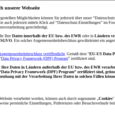
h unserer Webseite
rgestellten Möglichkeiten können Sie jederzeit über unser “Datenschut
ie auch jederzeit mittels Klick auf “Datenschutz-Einstellungen” im Fo
enverarbeitung gerechtfertigt.
die Ihre
Daten innerhalb der EU bzw. des EWR
oder in
Ländern ver
a DSGVO
. Ein solcher Angemessenheitsbeschluss gewährleistet ein ang
gemessenheitsbeschluss veröffentlicht
. Gemäß dem “
EU-US Data P
“
Data Privacy Framework (DPF) Program
” zertifiziert sind.
e Ihre Daten in Ländern außerhalb der EU bzw. des EWR verarbeit
ata Privacy Framework (DPF) Program” zertifiziert sind, gründet s
nhang mit der Verarbeitung Ihrer Daten in solchen Fällen können
Website verarbeitet werden, können auch durch sogenannte „
Cookies
“
sweise persönliche Einstellungen, Präferenzen oder Besuchsverlaufe be