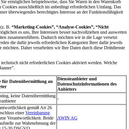
. Sie ermöglichen beispielsweise, dass Sie Waren in den Warenkorb
en Cookies ausschließlich im unbedingt erforderlichen Umfang. Das
ser überwiegendes berechtigtes Interesse an der Funktionsfähigkeit
 (z. B.
“Marketing-Cookies”, “Analyse-Cookies”, “Nicht
möglichen es uns, Ihre Interessen besser nachvollziehen und auswerten
eiten zusammenführen. Dadurch möchten wir in die Lage versetzt
den die dafür jeweils erforderlichen Kategorien Ihrer dafür jeweils
te möchten. Daher verarbeiten wir Ihre Daten durch diese Drittdienste
technisch nicht erforderlichen Cookies aktiviert werden. Welche
Banner”.
Diensteanbieter und
 für Datenübermittlung an
Datenschutzinformationen des
eter
Anbieters
sting, keine Datenübermittlung
-
eanbieter
twortlichkeit gemäß Art 26
chluss einer
Vereinbarung
ame Verantwortlichkeit. Beide
AWIN AG
laufstelle zur Wahrnehmung der
rt 15-20 DSGVO