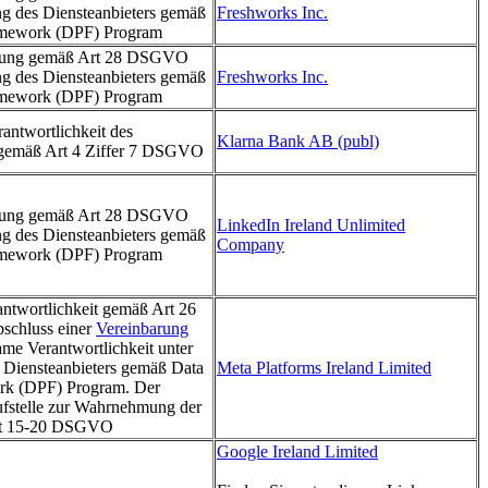
ung des Diensteanbieters gemäß
Freshworks Inc.
amework (DPF) Program
itung gemäß Art 28 DSGVO
ung des Diensteanbieters gemäß
Freshworks Inc.
amework (DPF) Program
antwortlichkeit des
Klarna Bank AB (publ)
 gemäß Art 4 Ziffer 7 DSGVO
itung gemäß Art 28 DSGVO
LinkedIn Ireland Unlimited
ung des Diensteanbieters gemäß
Company
amework (DPF) Program
twortlichkeit gemäß Art 26
chluss einer
Vereinbarung
me Verantwortlichkeit unter
s Diensteanbieters gemäß Data
Meta Platforms Ireland Limited
rk (DPF) Program. Der
aufstelle zur Wahrnehmung der
rt 15-20 DSGVO
Google Ireland Limited