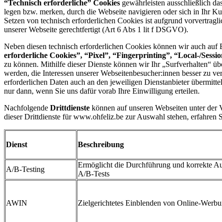
“Technisch erforderliche” Cookies
gewährleisten ausschließlich da
legen bzw. merken, durch die Webseite navigieren oder sich in Ihr K
Setzen von technisch erforderlichen Cookies ist aufgrund vorvertrag
unserer Webseite gerechtfertigt (Art 6 Abs 1 lit f DSGVO).
Neben diesen technisch erforderlichen Cookies können wir auch auf Ba
erforderliche Cookies”, “Pixel”, “Fingerprinting”, “Local-/Sess
zu können. Mithilfe dieser Dienste können wir Ihr „Surfverhalten“ 
werden, die Interessen unserer Webseitenbesucher:innen besser zu ver
erforderlichen Daten auch an den jeweiligen Dienstanbieter übermittel
nur dann, wenn Sie uns dafür vorab Ihre Einwilligung erteilen.
Nachfolgende
Drittdienste
können auf unseren Webseiten unter der V
dieser Drittdienste für www.ohfeliz.be zur Auswahl stehen, erfahren 
Dienst
Beschreibung
Ermöglicht die Durchführung und korrekte A
A/B-Testing
A/B-Tests
AWIN
Zielgerichtetes Einblenden von Online-Werb