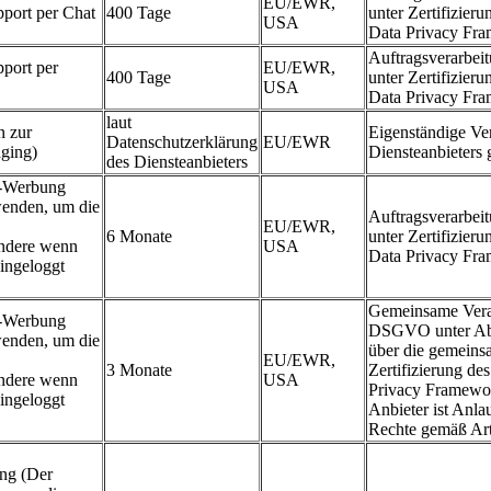
EU/EWR,
port per Chat
400 Tage
unter Zertifizier
USA
Data Privacy Fr
Auftragsverarbe
port per
EU/EWR,
400 Tage
unter Zertifizier
USA
Data Privacy Fr
laut
n zur
Eigenständige Ver
Datenschutzerklärung
EU/EWR
aging)
Diensteanbieters
des Diensteanbieters
e-Werbung
wenden, um die
Auftragsverarbe
EU/EWR,
6 Monate
unter Zertifizier
ondere wenn
USA
Data Privacy Fr
ingeloggt
Gemeinsame Veran
e-Werbung
DSGVO unter Abs
wenden, um die
über die gemeinsa
EU/EWR,
3 Monate
Zertifizierung de
ondere wenn
USA
Privacy Framewo
ingeloggt
Anbieter ist Anl
Rechte gemäß A
ung (Der