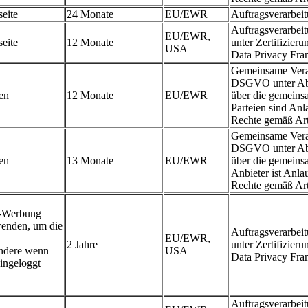
eite
24 Monate
EU/EWR
Auftragsverarbe
Auftragsverarbe
EU/EWR,
eite
12 Monate
unter Zertifizier
USA
Data Privacy Fr
Gemeinsame Veran
DSGVO unter Abs
en
12 Monate
EU/EWR
über die gemeins
Parteien sind An
Rechte gemäß A
Gemeinsame Veran
DSGVO unter Abs
en
13 Monate
EU/EWR
über die gemeins
Anbieter ist Anl
Rechte gemäß A
e-Werbung
wenden, um die
Auftragsverarbe
EU/EWR,
2 Jahre
unter Zertifizier
ondere wenn
USA
Data Privacy Fr
ingeloggt
Auftragsverarbe