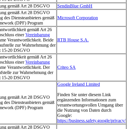
itung gemäß Art 28 DSGVO
SendinBlue GmbH
itung gemäß Art 28 DSGVO
ung des Diensteanbieters gemäß
Microsoft Corporation
amework (DPF) Program
twortlichkeit gemäß Art 26
chluss einer
Vereinbarung
ame Verantwortlichkeit. Beide
RTB House S.A.
laufstelle zur Wahrnehmung der
rt 15-20 DSGVO
twortlichkeit gemäß Art 26
chluss einer
Vereinbarung
ame Verantwortlichkeit. Der
Criteo SA
aufstelle zur Wahrnehmung der
rt 15-20 DSGVO
Google Ireland Limited
Finden Sie unter diesem Link
itung gemäß Art 28 DSGVO
ergänzenden Informationen zum
ung des Diensteanbieters gemäß
verantwortungsvollen Umgang über
amework (DPF) Program
die Nutzung von Daten durch
Google:
https://business.safety.google/privacy/
itung gemäß Art 28 DSGVO