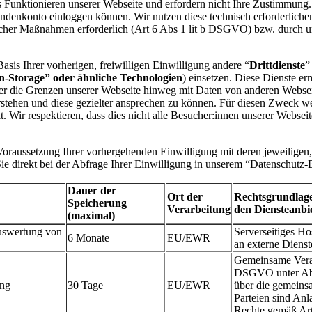
s Funktionieren unserer Webseite und erfordern nicht Ihre Zustimmung
undenkonto einloggen können. Wir nutzen diese technisch erforderlich
licher Maßnahmen erforderlich (Art 6 Abs 1 lit b DSGVO) bzw. durch un
sis Ihrer vorherigen, freiwilligen Einwilligung andere “
Drittdienste
”
ion-Storage” oder ähnliche Technologien
) einsetzen. Diese Dienste er
über die Grenzen unserer Webseite hinweg mit Daten von anderen Webs
stehen und diese gezielter ansprechen zu können. Für diesen Zweck wer
t. Wir respektieren, dass dies nicht alle Besucher:innen unserer Websei
oraussetzung Ihrer vorhergehenden Einwilligung mit deren jeweiligen, 
Sie direkt bei der Abfrage Ihrer Einwilligung in unserem “Datenschutz-
Dauer der
Ort der
Rechtsgrundlage
Speicherung
Verarbeitung
den Diensteanbi
(maximal)
uswertung von
Serverseitiges Ho
6 Monate
EU/EWR
an externe Dienst
Gemeinsame Veran
DSGVO unter Abs
ung
30 Tage
EU/EWR
über die gemeins
Parteien sind An
Rechte gemäß A