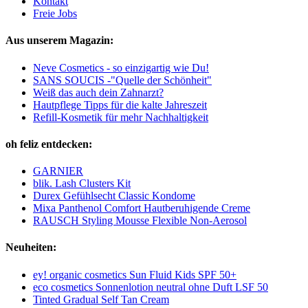
Kontakt
Freie Jobs
Aus unserem Magazin:
Neve Cosmetics - so einzigartig wie Du!
SANS SOUCIS -"Quelle der Schönheit"
Weiß das auch dein Zahnarzt?
Hautpflege Tipps für die kalte Jahreszeit
Refill-Kosmetik für mehr Nachhaltigkeit
oh feliz entdecken:
GARNIER
blik. Lash Clusters Kit
Durex Gefühlsecht Classic Kondome
Mixa Panthenol Comfort Hautberuhigende Creme
RAUSCH Styling Mousse Flexible Non-Aerosol
Neuheiten:
ey! organic cosmetics Sun Fluid Kids SPF 50+
eco cosmetics Sonnenlotion neutral ohne Duft LSF 50
Tinted Gradual Self Tan Cream