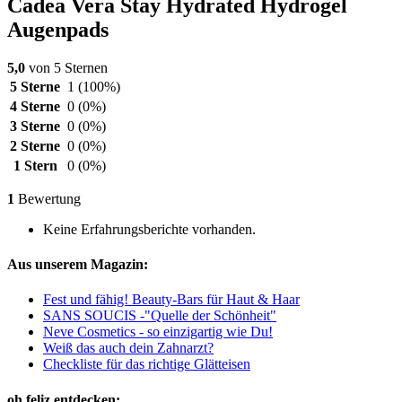
Cadea Vera Stay Hydrated Hydrogel
Augenpads
5,0
von 5 Sternen
5 Sterne
1
(100%)
4 Sterne
0
(0%)
3 Sterne
0
(0%)
2 Sterne
0
(0%)
1 Stern
0
(0%)
1
Bewertung
Keine Erfahrungsberichte vorhanden.
Aus unserem Magazin:
Fest und fähig! Beauty-Bars für Haut & Haar
SANS SOUCIS -"Quelle der Schönheit"
Neve Cosmetics - so einzigartig wie Du!
Weiß das auch dein Zahnarzt?
Checkliste für das richtige Glätteisen
oh feliz entdecken: