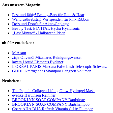
Aus unserem Magazin:
Fest und fähig! Beauty-Bars für Haut & Haar
Weltbrustkrebstag: Wir spenden für Pink Ribbon
Do’s und Dont’s für Akne-Geplagte
Beauty Test: ELVITAL Hydra Hyaluronic
„Last Minute“ - Halloween Ideen
oh feliz entdecken:
M.Asam
ziaja Olivenöl Mizellares Reinigungswasser
lavera Liquid Elements Eyeliner
L'ORÉAL PARIS Mascara False Lash Telescopic Schwarz
GUHL Kräftigendes Shampoo Langzeit Volumen
Neuheiten:
The Peptide Collagen Lifting Glow Hydrogel Mask
eyelike Hartlinsen Reiniger
BROOKLYN SOAP COMPANY Bartbürste
BROOKLYN SOAP COMPANY Bartshampoo
Cosrx AHA BHA Refresh Vitamin C Lip Plumper