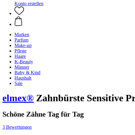
Konto erstellen
Marken
Parfum
Make-up
Pflege
Haare
K-Beauty
Männer
Baby & Kind
Haushalt
Sale
elmex®
Zahnbürste Sensitive Pr
Schöne Zähne Tag für Tag
3 Bewertungen