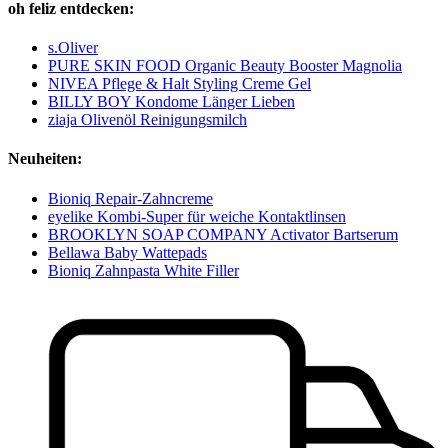
oh feliz entdecken:
s.Oliver
PURE SKIN FOOD Organic Beauty Booster Magnolia
NIVEA Pflege & Halt Styling Creme Gel
BILLY BOY Kondome Länger Lieben
ziaja Olivenöl Reinigungsmilch
Neuheiten:
Bioniq Repair-Zahncreme
eyelike Kombi-Super für weiche Kontaktlinsen
BROOKLYN SOAP COMPANY Activator Bartserum
Bellawa Baby Wattepads
Bioniq Zahnpasta White Filler