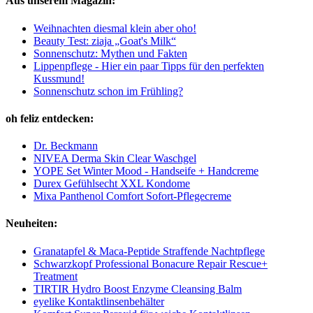
Aus unserem Magazin:
Weihnachten diesmal klein aber oho!
Beauty Test: ziaja „Goat's Milk“
Sonnenschutz: Mythen und Fakten
Lippenpflege - Hier ein paar Tipps für den perfekten
Kussmund!
Sonnenschutz schon im Frühling?
oh feliz entdecken:
Dr. Beckmann
NIVEA Derma Skin Clear Waschgel
YOPE Set Winter Mood - Handseife + Handcreme
Durex Gefühlsecht XXL Kondome
Mixa Panthenol Comfort Sofort-Pflegecreme
Neuheiten:
Granatapfel & Maca-Peptide Straffende Nachtpflege
Schwarzkopf Professional Bonacure Repair Rescue+
Treatment
TIRTIR Hydro Boost Enzyme Cleansing Balm
eyelike Kontaktlinsenbehälter