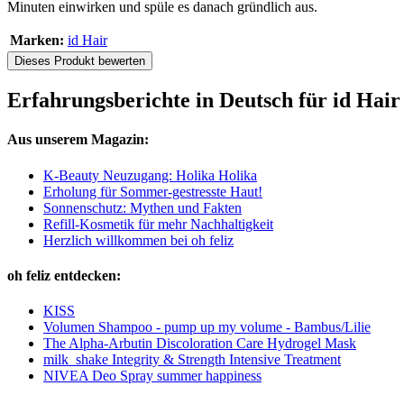
Minuten einwirken und spüle es danach gründlich aus.
Marken:
id Hair
Dieses Produkt bewerten
Erfahrungsberichte in Deutsch für id Hai
Aus unserem Magazin:
K-Beauty Neuzugang: Holika Holika
Erholung für Sommer-gestresste Haut!
Sonnenschutz: Mythen und Fakten
Refill-Kosmetik für mehr Nachhaltigkeit
Herzlich willkommen bei oh feliz
oh feliz entdecken:
KISS
Volumen Shampoo - pump up my volume - Bambus/Lilie
The Alpha-Arbutin Discoloration Care Hydrogel Mask
milk_shake Integrity & Strength Intensive Treatment
NIVEA Deo Spray summer happiness