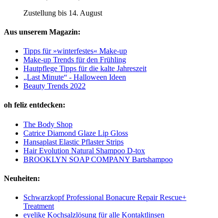
Zustellung bis 14. August
Aus unserem Magazin:
Tipps für »winterfestes« Make-up
Make-up Trends für den Frühling
Hautpflege Tipps für die kalte Jahreszeit
„Last Minute“ - Halloween Ideen
Beauty Trends 2022
oh feliz entdecken:
The Body Shop
Catrice Diamond Glaze Lip Gloss
Hansaplast Elastic Pflaster Strips
Hair Evolution Natural Shampoo D-tox
BROOKLYN SOAP COMPANY Bartshampoo
Neuheiten:
Schwarzkopf Professional Bonacure Repair Rescue+
Treatment
eyelike Kochsalzlösung für alle Kontaktlinsen