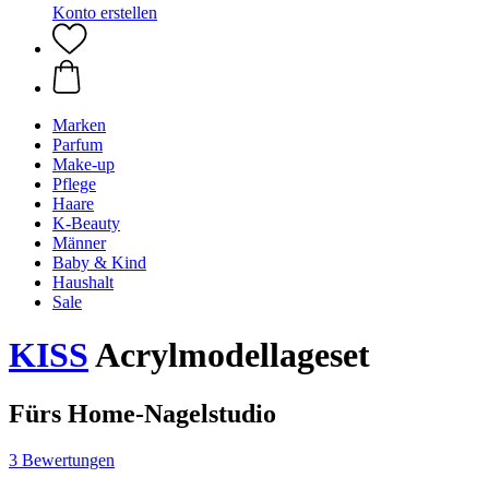
Konto erstellen
Marken
Parfum
Make-up
Pflege
Haare
K-Beauty
Männer
Baby & Kind
Haushalt
Sale
KISS
Acrylmodellageset
Fürs Home-Nagelstudio
3 Bewertungen