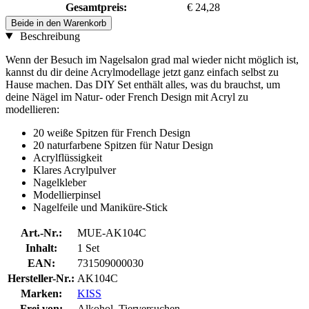
Gesamtpreis:
€ 24,28
Beide in den Warenkorb
Beschreibung
Wenn der Besuch im Nagelsalon grad mal wieder nicht möglich ist,
kannst du dir deine Acrylmodellage jetzt ganz einfach selbst zu
Hause machen. Das DIY Set enthält alles, was du brauchst, um
deine Nägel im Natur- oder French Design mit Acryl zu
modellieren:
20 weiße Spitzen für French Design
20 naturfarbene Spitzen für Natur Design
Acrylflüssigkeit
Klares Acrylpulver
Nagelkleber
Modellierpinsel
Nagelfeile und Maniküre-Stick
Art.-Nr.:
MUE-AK104C
Inhalt:
1 Set
EAN:
731509000030
Hersteller-Nr.:
AK104C
Marken:
KISS
Frei von:
Alkohol, Tierversuchen