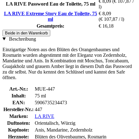
€ 8,09
(€ 107,87 /
LA RIVE Password Eau de Toilette, 75 ml
l)
LA RIVE Extreme Story Eau de Toilette, 75
€ 8,09
ml
(€ 107,87 / l)
Gesamtpreis:
€ 16,18
Beide in den Warenkorb
Beschreibung
Einzigartige Noten aus den Blüten des Orangenbaumes und
Rosmarin wurden abgestimmt mit der Eleganz von Zedernholz,
Mandarine und Anis. In Kombination mit Moschus, Toncabaum,
Guajakholz und grauem Amber liegt in diesem Duft das Password
zu dir selbst. Nur du kennst den Schlüssel und kannst den Safe
öffnen.
Art.-Nr.:
MUE-447
Inhalt:
75 ml
EAN:
5906735234473
Hersteller-Nr.:
447
Marken:
LA RIVE
Duftnoten:
Orientalisch, Würzig
Kopfnote:
Anis, Mandarine, Zedernholz
Herznote:
Blüten des Olivenbaumes, Rosmarin