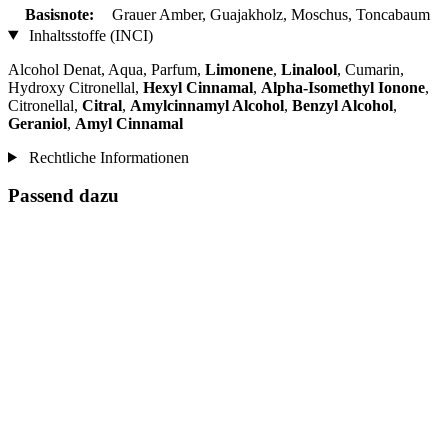
Basisnote:
Grauer Amber, Guajakholz, Moschus, Toncabaum
Inhaltsstoffe (INCI)
Alcohol Denat, Aqua, Parfum,
Limonene
,
Linalool
, Cumarin,
Hydroxy Citronellal,
Hexyl Cinnamal
,
Alpha-Isomethyl Ionone
,
Citronellal,
Citral
,
Amylcinnamyl Alcohol
,
Benzyl Alcohol
,
Geraniol
,
Amyl Cinnamal
Rechtliche Informationen
Passend dazu