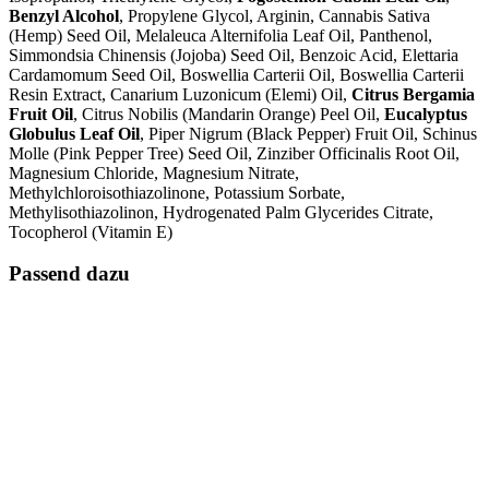
Benzyl Alcohol
, Propylene Glycol, Arginin, Cannabis Sativa
(Hemp) Seed Oil, Melaleuca Alternifolia Leaf Oil, Panthenol,
Simmondsia Chinensis (Jojoba) Seed Oil, Benzoic Acid, Elettaria
Cardamomum Seed Oil, Boswellia Carterii Oil, Boswellia Carterii
Resin Extract, Canarium Luzonicum (Elemi) Oil,
Citrus Bergamia
Fruit Oil
, Citrus Nobilis (Mandarin Orange) Peel Oil,
Eucalyptus
Globulus Leaf Oil
, Piper Nigrum (Black Pepper) Fruit Oil, Schinus
Molle (Pink Pepper Tree) Seed Oil, Zinziber Officinalis Root Oil,
Magnesium Chloride, Magnesium Nitrate,
Methylchloroisothiazolinone, Potassium Sorbate,
Methylisothiazolinon, Hydrogenated Palm Glycerides Citrate,
Tocopherol (Vitamin E)
Passend dazu