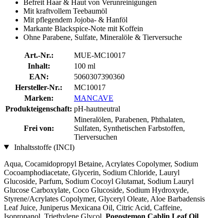
Befreit Haar & Haut von Verunreinigungen
Mit kraftvollem Teebaumöl
Mit pflegendem Jojoba- & Hanföl
Markante Blackspice-Note mit Koffein
Ohne Parabene, Sulfate, Mineralöle & Tierversuche
Art.-Nr.:
MUE-MC10017
Inhalt:
100 ml
EAN:
5060307390360
Hersteller-Nr.:
MC10017
Marken:
MANCAVE
Produkteigenschaft:
pH-hautneutral
Mineralölen, Parabenen, Phthalaten,
Frei von:
Sulfaten, Synthetischen Farbstoffen,
Tierversuchen
Inhaltsstoffe (INCI)
Aqua, Cocamidopropyl Betaine, Acrylates Copolymer, Sodium
Cocoamphodiacetate, Glycerin, Sodium Chloride, Lauryl
Glucoside, Parfum, Sodium Cocoyl Glutamat, Sodium Lauryl
Glucose Carboxylate, Coco Glucoside, Sodium Hydroxyde,
Styrene/Acrylates Copolymer, Glyceryl Oleate, Aloe Barbadensis
Leaf Juice, Juniperus Mexicana Oil, Citric Acid, Caffeine,
Isopropanol, Triethylene Glycol,
Pogostemon Cablin Leaf Oil
,