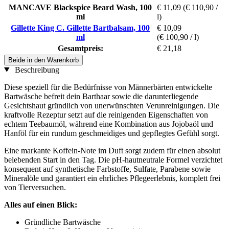
MANCAVE Blackspice Beard Wash, 100
€ 11,09
(€ 110,90 /
ml
l)
Gillette King C. Gillette Bartbalsam, 100
€ 10,09
ml
(€ 100,90 / l)
Gesamtpreis:
€ 21,18
Beide in den Warenkorb
Beschreibung
Diese speziell für die Bedürfnisse von Männerbärten entwickelte
Bartwäsche befreit dein Barthaar sowie die darunterliegende
Gesichtshaut gründlich von unerwünschten Verunreinigungen. Die
kraftvolle Rezeptur setzt auf die reinigenden Eigenschaften von
echtem Teebaumöl, während eine Kombination aus Jojobaöl und
Hanföl für ein rundum geschmeidiges und gepflegtes Gefühl sorgt.
Eine markante Koffein-Note im Duft sorgt zudem für einen absolut
belebenden Start in den Tag. Die pH-hautneutrale Formel verzichtet
konsequent auf synthetische Farbstoffe, Sulfate, Parabene sowie
Mineralöle und garantiert ein ehrliches Pflegeerlebnis, komplett frei
von Tierversuchen.
Alles auf einen Blick:
Gründliche Bartwäsche