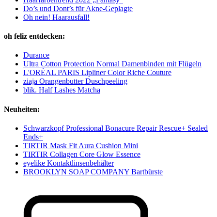
Do’s und Dont’s für Akne-Geplagte
Oh nein! Haarausfall!
oh feliz entdecken:
Durance
Ultra Cotton Protection Normal Damenbinden mit Flügeln
L'ORÉAL PARIS Lipliner Color Riche Couture
ziaja Orangenbutter Duschpeeling
blik. Half Lashes Matcha
Neuheiten:
Schwarzkopf Professional Bonacure Repair Rescue+ Sealed
Ends+
TIRTIR Mask Fit Aura Cushion Mini
TIRTIR Collagen Core Glow Essence
eyelike Kontaktlinsenbehälter
BROOKLYN SOAP COMPANY Bartbürste