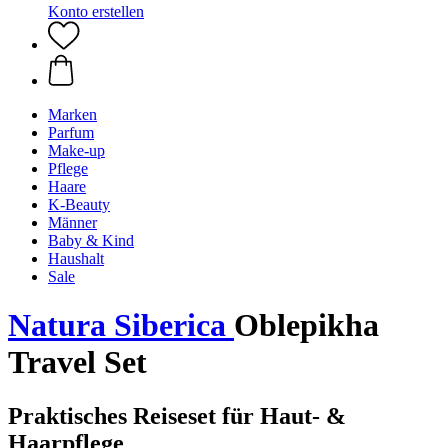
Konto erstellen
Marken
Parfum
Make-up
Pflege
Haare
K-Beauty
Männer
Baby & Kind
Haushalt
Sale
Natura Siberica
Oblepikha
Travel Set
Praktisches Reiseset für Haut- &
Haarpflege