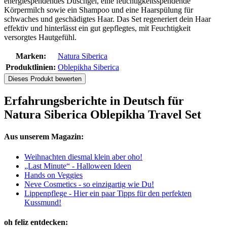
energiespendendes Duschgel, eine feuchtigkeitsspendende
Körpermilch sowie ein Shampoo und eine Haarspülung für
schwaches und geschädigtes Haar. Das Set regeneriert dein Haar
effektiv und hinterlässt ein gut gepflegtes, mit Feuchtigkeit
versorgtes Hautgefühl.
Marken:
Natura Siberica
Produktlinien:
Oblepikha Siberica
Dieses Produkt bewerten
Erfahrungsberichte in Deutsch für
Natura Siberica Oblepikha Travel Set
Aus unserem Magazin:
Weihnachten diesmal klein aber oho!
„Last Minute“ - Halloween Ideen
Hands on Veggies
Neve Cosmetics - so einzigartig wie Du!
Lippenpflege - Hier ein paar Tipps für den perfekten
Kussmund!
oh feliz entdecken: