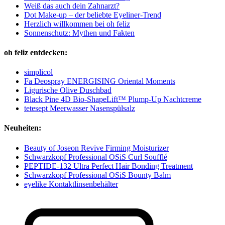
Weiß das auch dein Zahnarzt?
Dot Make-up – der beliebte Eyeliner-Trend
Herzlich willkommen bei oh feliz
Sonnenschutz: Mythen und Fakten
oh feliz entdecken:
simplicol
Fa Deospray ENERGISING Oriental Moments
Ligurische Olive Duschbad
Black Pine 4D Bio-ShapeLift™ Plump-Up Nachtcreme
tetesept Meerwasser Nasenspülsalz
Neuheiten:
Beauty of Joseon Revive Firming Moisturizer
Schwarzkopf Professional OSiS Curl Soufflé
PEPTIDE-132 Ultra Perfect Hair Bonding Treatment
Schwarzkopf Professional OSiS Bounty Balm
eyelike Kontaktlinsenbehälter