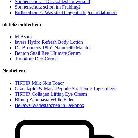
Sonnenschutz - Das solltest du wissen!
Sonnenschutz schon im Frühling?
Erdbeerbeine - Was steckt eigentlich genau dahinter?
oh feliz entdecken:
M.Asam
lavera Hydro Refresh Body Lotion
Dr. Bronner's 18in1 Naturseife Mandel
Benton Snail Bee Ultimate Serum
Timodore Deo-Creme
Neuheiten:
TIRTIR Milk Skin Toner
Granatapfel & Maca-Peptide Straffende Tagespflege
TIRTIR Collagen Lifting Eye Cream
Bioniq Zahnpasta White Filler
Bellawa Wattestäbchen in Dekobox