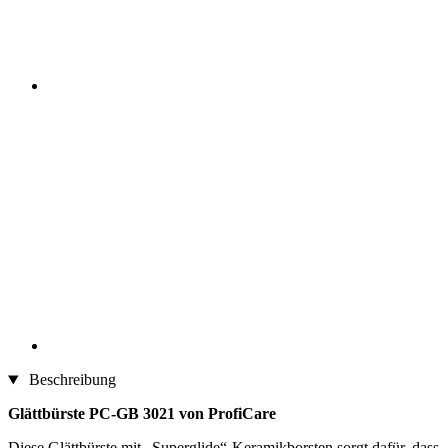
Beschreibung
Glättbürste PC-GB 3021 von ProfiCare
Diese Glättbürste mit „Superglide“-Keramikborsten sorgt dafür, dass