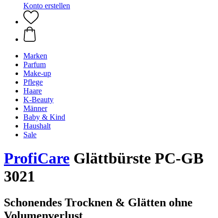
Konto erstellen
Marken
Parfum
Make-up
Pflege
Haare
K-Beauty
Männer
Baby & Kind
Haushalt
Sale
ProfiCare
Glättbürste PC-GB
3021
Schonendes Trocknen & Glätten ohne
Volumenverlust