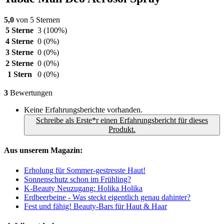
5,0
von 5 Sternen
5 Sterne
3
(100%)
4 Sterne
0
(0%)
3 Sterne
0
(0%)
2 Sterne
0
(0%)
1 Stern
0
(0%)
3
Bewertungen
Keine Erfahrungsberichte vorhanden.
Schreibe als Erste*r einen Erfahrungsbericht für dieses
Produkt.
Aus unserem Magazin:
Erholung für Sommer-gestresste Haut!
Sonnenschutz schon im Frühling?
K-Beauty Neuzugang: Holika Holika
Erdbeerbeine - Was steckt eigentlich genau dahinter?
Fest und fähig! Beauty-Bars für Haut & Haar