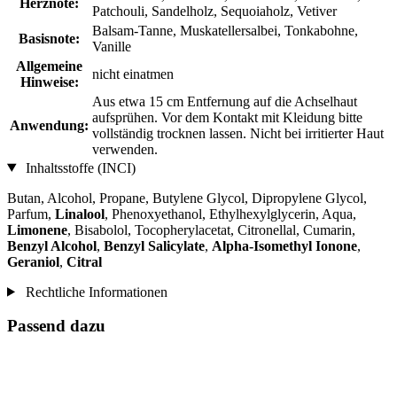
Herznote:
Patchouli, Sandelholz, Sequoiaholz, Vetiver
Balsam-Tanne, Muskatellersalbei, Tonkabohne,
Basisnote:
Vanille
Allgemeine
nicht einatmen
Hinweise:
Aus etwa 15 cm Entfernung auf die Achselhaut
aufsprühen. Vor dem Kontakt mit Kleidung bitte
Anwendung:
vollständig trocknen lassen. Nicht bei irritierter Haut
verwenden.
Inhaltsstoffe (INCI)
Butan, Alcohol, Propane, Butylene Glycol, Dipropylene Glycol,
Parfum,
Linalool
, Phenoxyethanol, Ethylhexylglycerin, Aqua,
Limonene
, Bisabolol, Tocopherylacetat, Citronellal, Cumarin,
Benzyl Alcohol
,
Benzyl Salicylate
,
Alpha-Isomethyl Ionone
,
Geraniol
,
Citral
Rechtliche Informationen
Passend dazu