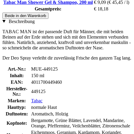
Tabac Man Shower Gel & Shampoo, 200 ml
€ 9,09
(€ 45,45 / l)
Gesamtpreis:
€ 18,18
Beide in den Warenkorb
Beschreibung
TABAC MAN ist der passende Duft für Männer, die mit beiden
Beinen auf der Erde stehen und sich mit den Elementen verbunden
fühlen. Natürlich, anziehend, kraftvoll und unverkennbar maskulin -
so schmeicheln die aromatischen Duftnoten der Nase.
Der Deo Spray verleiht dir zuverlässig Frische den ganzen Tag lang.
Art.-Nr.:
MUE-449125
Inhalt:
150 ml
EAN:
4011700449460
Hersteller-
449125
Nr.:
Marken:
Tabac
Hauttyp:
normale Haut
Duftnoten:
Aromatisch, Holzig
Bergamotte, Grüne Blätter, Lavendel, Mandarine,
Kopfnote:
Orange, Pfefferminz, Veilchenblätter, Zitronenschale
Eichenmoos, Geranium, Kardamom, Koriander,