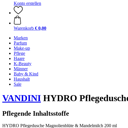
Konto erstellen
Warenkorb
€ 0,00
Marken
Parfum
Make-up
Pflege
Haare
K-Beauty
Männer
Baby & Kind
Haushalt
Sale
VANDINI
HYDRO Pflegedusche 
Pflegende Inhaltsstoffe
HYDRO Pflegedusche Magnolienblüte & Mandelmilch 200 ml