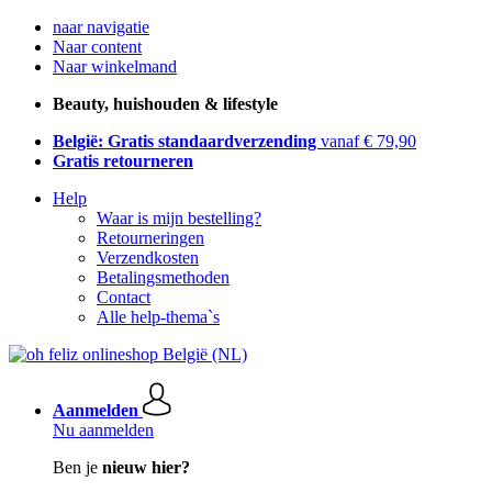
naar navigatie
Naar content
Naar winkelmand
Beauty, huishouden & lifestyle
België: Gratis standaardverzending
vanaf € 79,90
Gratis retourneren
Help
Waar is mijn bestelling?
Retourneringen
Verzendkosten
Betalingsmethoden
Contact
Alle help-thema`s
Aanmelden
Nu aanmelden
Ben je
nieuw hier?