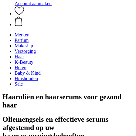
Account aanmaken
Merken
Parfum
Make-Up
Verzorging
Haar
K-Beauty
Heren
Baby & Kind
Huishouden
Sale
Haaroliën en haarserums voor gezond
haar
Oliemengsels en effectieve serums
afgestemd op uw
haarverzorgingsbehoeften