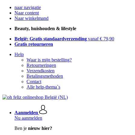
naar navigatie
Naar content
Naar winkelmand
Beauty, huishouden & lifestyle
België: Gratis standaardverzending
vanaf € 79,90
Gratis retourneren
Help
Waar is mijn bestelling?
Retourneringen
Verzendkosten
Betalingsmethoden
Contact
Alle help-thema`s
Aanmelden
Nu aanmelden
Ben je
nieuw hier?