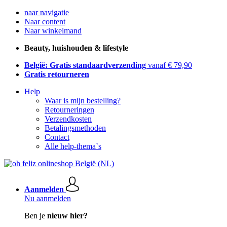
naar navigatie
Naar content
Naar winkelmand
Beauty, huishouden & lifestyle
België: Gratis standaardverzending
vanaf € 79,90
Gratis retourneren
Help
Waar is mijn bestelling?
Retourneringen
Verzendkosten
Betalingsmethoden
Contact
Alle help-thema`s
Aanmelden
Nu aanmelden
Ben je
nieuw hier?