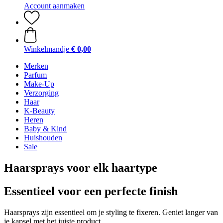
Account aanmaken
Winkelmandje
€ 0,00
Merken
Parfum
Make-Up
Verzorging
Haar
K-Beauty
Heren
Baby & Kind
Huishouden
Sale
Haarsprays voor elk haartype
Essentieel voor een perfecte finish
Haarsprays zijn essentieel om je styling te fixeren. Geniet langer van
je kapsel met het juiste product.