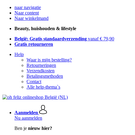
naar navigatie
Naar content
Naar winkelmand
Beauty, huishouden & lifestyle
België: Gratis standaardverzending
vanaf € 79,90
Gratis retourneren
Help
Waar is mijn bestelling?
Retourneringen
Verzendkosten
Betalingsmethoden
Contact
Alle help-thema`s
Aanmelden
Nu aanmelden
Ben je
nieuw hier?