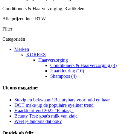
Conditioners & Haarverzorging: 3 artikelen
Alle prijzen incl. BTW
Filter
Categorieën
Merken
KORRES
Haarverzorging
Conditioners & Haarverzorging (3)
Haarkleuring (10)
Shampoos (4)
Uit ons magazine:
Stevig en bekwaam! Beautybars voor huid en haar
DOT make-up de populaire eyeliner trend
Haarkleurtrend 2022 "Fantasy"
Beauty Test: goat's milk van ziaja
Weet je tandarts dat ook?
Ontdek oh feliz: