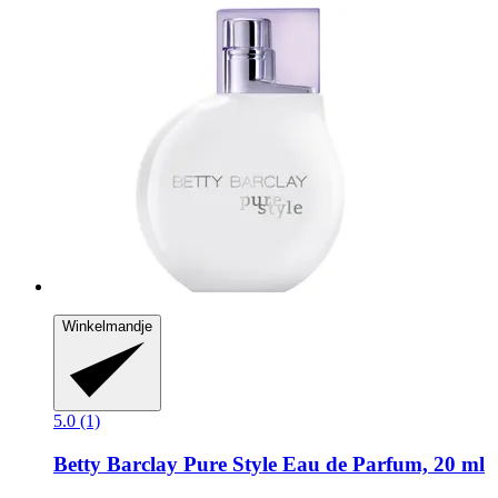
Winkelmandje
5.0 (1)
Betty Barclay
Pure Style Eau de Parfum, 20 ml