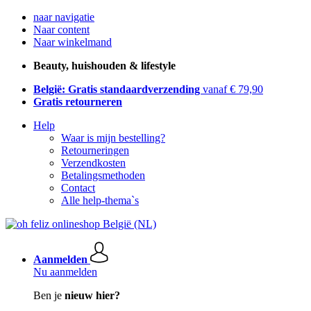
naar navigatie
Naar content
Naar winkelmand
Beauty, huishouden & lifestyle
België: Gratis standaardverzending
vanaf € 79,90
Gratis retourneren
Help
Waar is mijn bestelling?
Retourneringen
Verzendkosten
Betalingsmethoden
Contact
Alle help-thema`s
Aanmelden
Nu aanmelden
Ben je
nieuw hier?