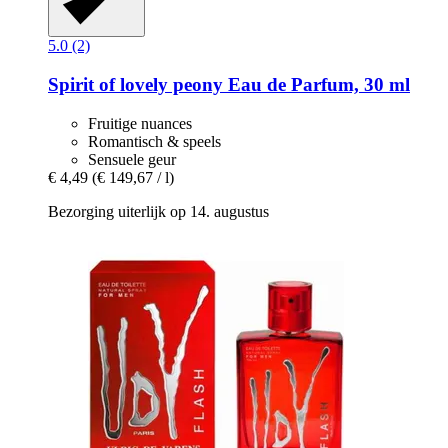
5.0 (2)
Spirit
of lovely peony Eau de Parfum, 30 ml
Fruitige nuances
Romantisch & speels
Sensuele geur
€ 4,49
(€ 149,67 / l)
Bezorging uiterlijk op 14. augustus