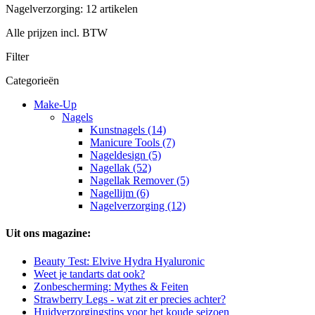
Nagelverzorging: 12 artikelen
Alle prijzen incl. BTW
Filter
Categorieën
Make-Up
Nagels
Kunstnagels (14)
Manicure Tools (7)
Nageldesign (5)
Nagellak (52)
Nagellak Remover (5)
Nagellijm (6)
Nagelverzorging (12)
Uit ons magazine:
Beauty Test: Elvive Hydra Hyaluronic
Weet je tandarts dat ook?
Zonbescherming: Mythes & Feiten
Strawberry Legs - wat zit er precies achter?
Huidverzorgingstips voor het koude seizoen