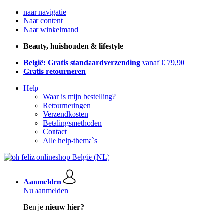
naar navigatie
Naar content
Naar winkelmand
Beauty, huishouden & lifestyle
België: Gratis standaardverzending
vanaf € 79,90
Gratis retourneren
Help
Waar is mijn bestelling?
Retourneringen
Verzendkosten
Betalingsmethoden
Contact
Alle help-thema`s
Aanmelden
Nu aanmelden
Ben je
nieuw hier?