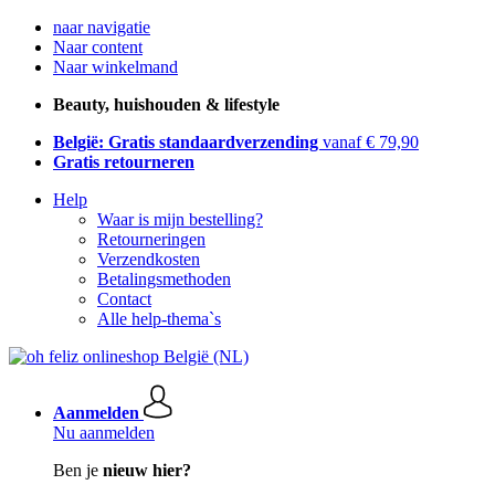
naar navigatie
Naar content
Naar winkelmand
Beauty, huishouden & lifestyle
België: Gratis standaardverzending
vanaf € 79,90
Gratis retourneren
Help
Waar is mijn bestelling?
Retourneringen
Verzendkosten
Betalingsmethoden
Contact
Alle help-thema`s
Aanmelden
Nu aanmelden
Ben je
nieuw hier?