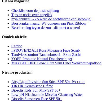
Uit ons magazine:
Checklist voor de juiste stijltang
Tips en tricks over nagellak
myRapunzel! - Zo werd de nachtmerrie een sprookje!
Borstkankermaand: Wij doneren aan Pink Ribbon
Bescherming tegen de zon - dit moet u weten!
Ontdek oh feliz:
Catrice
I PROVENZALI Rosa Mosqueta Face Scrub
Tandvleescomfort Tandenborstel - Extra Zacht
YOPE Probiotic Natural Douchereiniger
MAYBELLINE Brow Ultra Slim Liner Wenkbrauwpotlood
Nieuwe producten:
Airy-Light Invisible Sun Stick SPF 50+ PA++++
TIRTIR Keramische Crème
Biosolis Kids Sun Milk SPF 50+
Low pH Niacinamide Micellar Cleansing Water
Biosolis Sunscreen Face SPF 50+