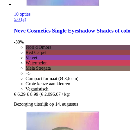
10 opties
5.0 (2)
Neve Cosmetics
Single Eyeshadow Shades of color
-30%
Fiori d'Ombra
Red Carpet
Velvet
Watermelon
Mela Stregata
+5
Compact formaat (Ø 3,6 cm)
Grote keuze aan kleuren
Veganistisch
€ 6,29
€ 8,99
(€ 2.096,67 / kg)
Bezorging uiterlijk op 14. augustus