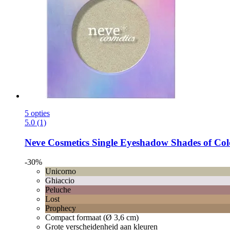
5 opties
5.0 (1)
Neve Cosmetics
Single Eyeshadow Shades of Colo
-30%
Unicorno
Ghiaccio
Peluche
Lost
Prophecy
Compact formaat (Ø 3,6 cm)
Grote verscheidenheid aan kleuren