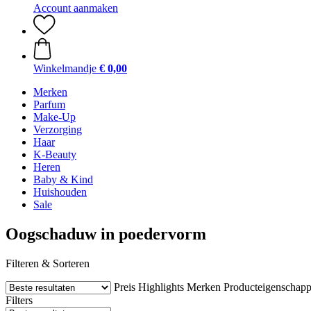
Account aanmaken
Winkelmandje
€ 0,00
Merken
Parfum
Make-Up
Verzorging
Haar
K-Beauty
Heren
Baby & Kind
Huishouden
Sale
Oogschaduw in poedervorm
Filteren & Sorteren
Preis
Highlights
Merken
Producteigenschap
Filters