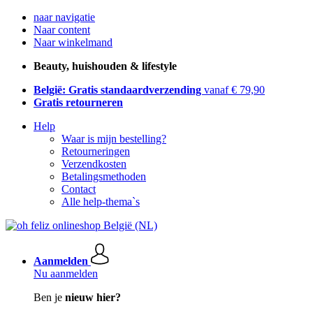
naar navigatie
Naar content
Naar winkelmand
Beauty, huishouden & lifestyle
België: Gratis standaardverzending
vanaf € 79,90
Gratis retourneren
Help
Waar is mijn bestelling?
Retourneringen
Verzendkosten
Betalingsmethoden
Contact
Alle help-thema`s
Aanmelden
Nu aanmelden
Ben je
nieuw hier?