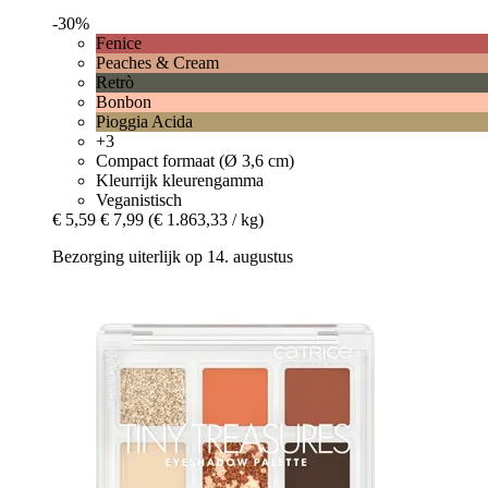
-30%
Fenice
Peaches & Cream
Retrò
Bonbon
Pioggia Acida
+3
Compact formaat (Ø 3,6 cm)
Kleurrijk kleurengamma
Veganistisch
€ 5,59
€ 7,99
(€ 1.863,33 / kg)
Bezorging uiterlijk op 14. augustus