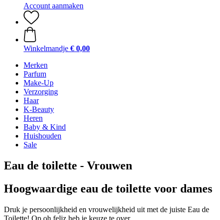
Account aanmaken
Winkelmandje
€ 0,00
Merken
Parfum
Make-Up
Verzorging
Haar
K-Beauty
Heren
Baby & Kind
Huishouden
Sale
Eau de toilette - Vrouwen
Hoogwaardige eau de toilette voor dames
Druk je persoonlijkheid en vrouwelijkheid uit met de juiste Eau de
Toilette! Op oh feliz heb je keuze te over.