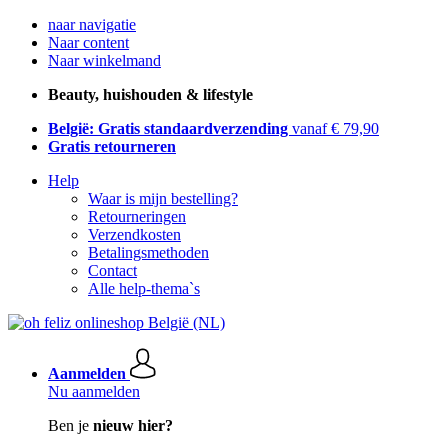
naar navigatie
Naar content
Naar winkelmand
Beauty, huishouden & lifestyle
België: Gratis standaardverzending
vanaf € 79,90
Gratis retourneren
Help
Waar is mijn bestelling?
Retourneringen
Verzendkosten
Betalingsmethoden
Contact
Alle help-thema`s
Aanmelden
Nu aanmelden
Ben je
nieuw hier?