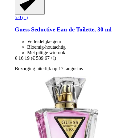
5.0 (1)
Guess
Seductive Eau de Toilette, 30 ml
Verleidelijke geur
Bloemig-houtachtig
Met pittige wierook
€ 16,19
(€ 539,67 / l)
Bezorging uiterlijk op 17. augustus