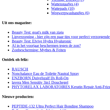
Wattenstaafjes (4)
Wattepads (10)
Wegwerpwashandjes (6)
Uit ons magazine:
Beauty Test: goat's milk van ziaja
Lipverzorging - hier zijn een paar tips voor perfect verzorgende
Beauty Test: Elvive Hydra Hyaluronic
Al in het voorjaar beschermen tegen de zon?
Zonbescherming: Mythes & Feiten
Ontdek oh feliz:
RAUSCH
Nonchalance Eau de Toilette Nautral Spray
ENZBORN Duivelszalf IJs Roll-On
lavera Men Sensitiv 3in1 Douchegel
PHYTORELAX LABORATOIRES Keratin Repair Anti-Frizz 
Nieuwe producten:
PEPTIDE-132 Ultra Perfect Hair Bonding Shampoo