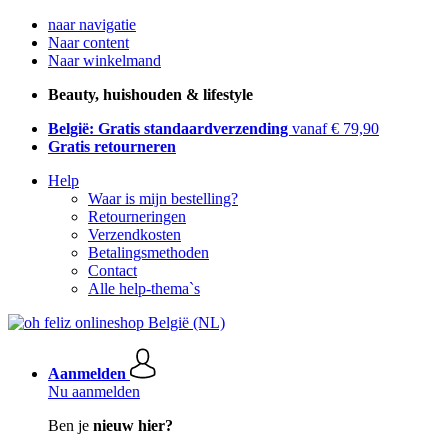
naar navigatie
Naar content
Naar winkelmand
Beauty, huishouden & lifestyle
België: Gratis standaardverzending
vanaf € 79,90
Gratis retourneren
Help
Waar is mijn bestelling?
Retourneringen
Verzendkosten
Betalingsmethoden
Contact
Alle help-thema`s
Aanmelden
Nu aanmelden
Ben je
nieuw hier?