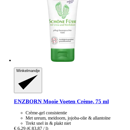
Winkelmandje
ENZBORN
Mooie Voeten Crème, 75 ml
Crème-gel consistentie
Met ureum, meidoorn, jojoba-olie & allantoïne
Trekt snel in & plakt niet
€ 6,29
(€ 83,87 / l)