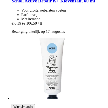
Scholl
Active Repair K+ Klovenzalf, 60 ml
Voor droge, gebarsten voeten
Parfumvrij
Met keratine
€ 6,39
(€ 106,50 / l)
Bezorging uiterlijk op 17. augustus
Winkelmandje