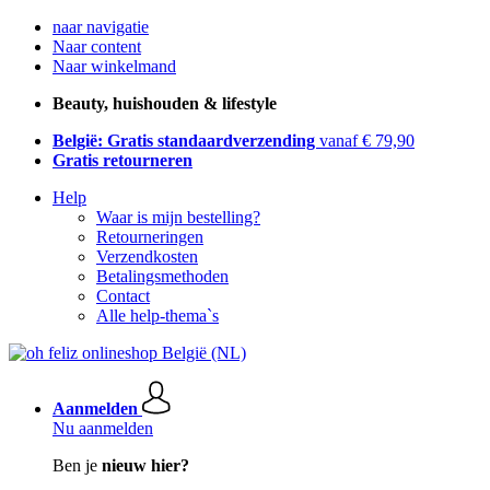
naar navigatie
Naar content
Naar winkelmand
Beauty, huishouden & lifestyle
België: Gratis standaardverzending
vanaf € 79,90
Gratis retourneren
Help
Waar is mijn bestelling?
Retourneringen
Verzendkosten
Betalingsmethoden
Contact
Alle help-thema`s
Aanmelden
Nu aanmelden
Ben je
nieuw hier?