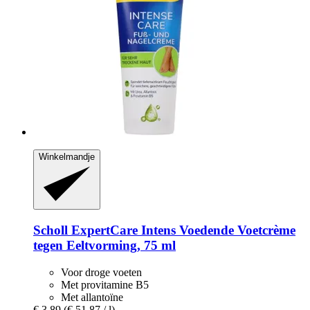
Winkelmandje
Scholl
ExpertCare Intens Voedende Voetcrème
tegen Eeltvorming, 75 ml
Voor droge voeten
Met provitamine B5
Met allantoïne
€ 3,89
(€ 51,87 / l)