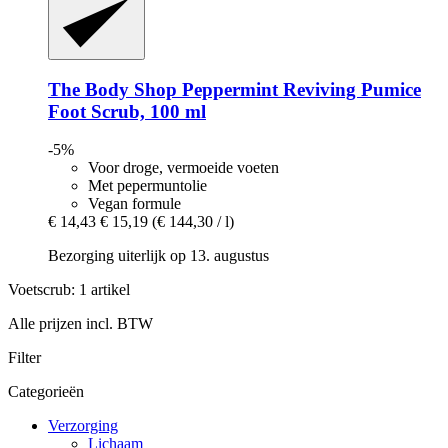
The Body Shop
Peppermint Reviving Pumice
Foot Scrub, 100 ml
-5%
Voor droge, vermoeide voeten
Met pepermuntolie
Vegan formule
€ 14,43
€ 15,19
(€ 144,30 / l)
Bezorging uiterlijk op 13. augustus
Voetscrub: 1 artikel
Alle prijzen incl. BTW
Filter
Categorieën
Verzorging
Lichaam