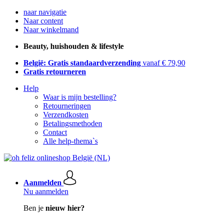
naar navigatie
Naar content
Naar winkelmand
Beauty, huishouden & lifestyle
België: Gratis standaardverzending
vanaf € 79,90
Gratis retourneren
Help
Waar is mijn bestelling?
Retourneringen
Verzendkosten
Betalingsmethoden
Contact
Alle help-thema`s
Aanmelden
Nu aanmelden
Ben je
nieuw hier?