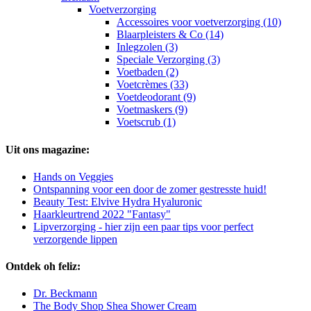
Voetverzorging
Accessoires voor voetverzorging (10)
Blaarpleisters & Co (14)
Inlegzolen (3)
Speciale Verzorging (3)
Voetbaden (2)
Voetcrèmes (33)
Voetdeodorant (9)
Voetmaskers (9)
Voetscrub (1)
Uit ons magazine:
Hands on Veggies
Ontspanning voor een door de zomer gestresste huid!
Beauty Test: Elvive Hydra Hyaluronic
Haarkleurtrend 2022 "Fantasy"
Lipverzorging - hier zijn een paar tips voor perfect
verzorgende lippen
Ontdek oh feliz:
Dr. Beckmann
The Body Shop Shea Shower Cream