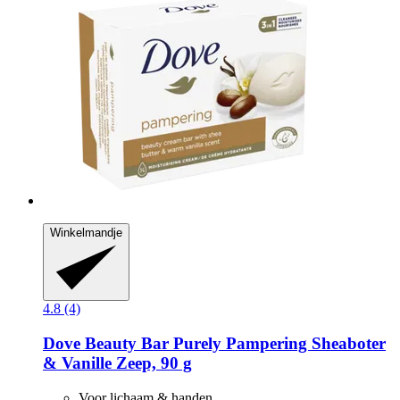
Winkelmandje
4.8 (4)
Dove
Beauty Bar Purely Pampering Sheaboter
& Vanille Zeep, 90 g
Voor lichaam & handen