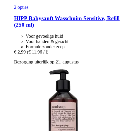
2 opties
HIPP
Babysanft Wasschuim Sensitive, Refill
(250 ml)
Voor gevoelige huid
Voor handen & gezicht
Formule zonder zeep
€ 2,99
(€ 11,96 / l)
Bezorging uiterlijk op 21. augustus