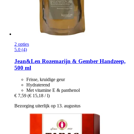
2 opties
5.0 (4)
Jean&Len
Rozemarijn & Gember Handzeep,
500 ml
Frisse, kruidige geur
Hydraterend
Met vitamine E & panthenol
€ 7,59
(€ 15,18 / l)
Bezorging uiterlijk op 13. augustus