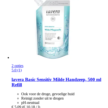
2 opties
5.0 (1)
lavera
Basic Sensitiv Milde Handzeep, 500 ml
Refill
Ook voor de droge, gevoelige huid
Reinigt zonder uit te drogen
pH-neutraal
€ 5,09
(€ 10,18 / l)