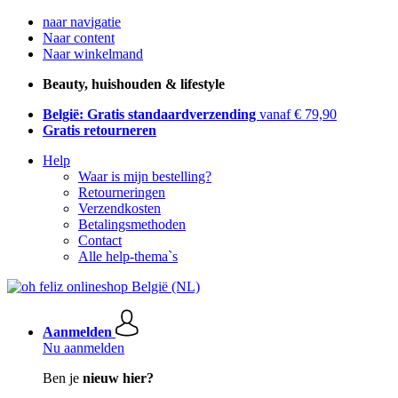
naar navigatie
Naar content
Naar winkelmand
Beauty, huishouden & lifestyle
België: Gratis standaardverzending
vanaf € 79,90
Gratis retourneren
Help
Waar is mijn bestelling?
Retourneringen
Verzendkosten
Betalingsmethoden
Contact
Alle help-thema`s
Aanmelden
Nu aanmelden
Ben je
nieuw hier?