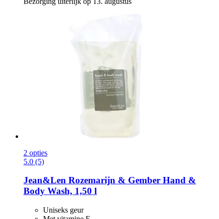
Bezorging uiterlijk op 13. augustus
2 opties
5.0 (5)
Jean&Len
Rozemarijn & Gember Hand &
Body Wash, 1,50 l
Uniseks geur
Met vitamine E