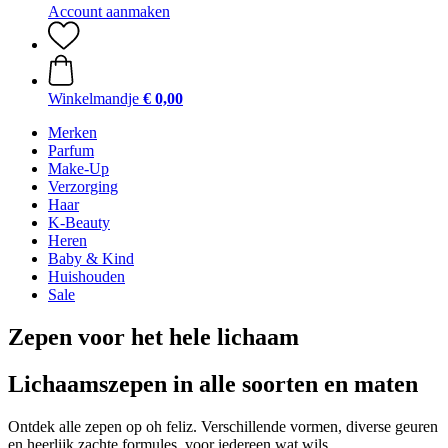
Account aanmaken
Winkelmandje
€ 0,00
Merken
Parfum
Make-Up
Verzorging
Haar
K-Beauty
Heren
Baby & Kind
Huishouden
Sale
Zepen voor het hele lichaam
Lichaamszepen in alle soorten en maten
Ontdek alle zepen op oh feliz. Verschillende vormen, diverse geuren
en heerlijk zachte formules, voor iedereen wat wils