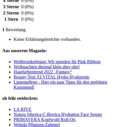
4 Sterne
0
(0%)
3 Sterne
0
(0%)
2 Sterne
0
(0%)
1 Stern
0
(0%)
1
Bewertung
Keine Erfahrungsberichte vorhanden.
Aus unserem Magazin:
Weltbrustkrebstag: Wir spenden für Pink Ribbon
Weihnachten diesmal klein aber oho!
Haarfarbentrend 2022 „Fantasy“
Beauty Test: ELVITAL Hydra Hyaluronic
Lippenpflege - Hier ein paar Tipps für den perfekten
Kussmund!
oh feliz entdecken:
LA RIVE
Natura Siberica C-Berrica Hydration Face Serum
PRIMAVERA Kopfwohl Roll-On
Weleda Pflanzen-Zahngel