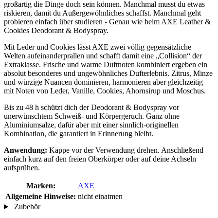
großartig die Dinge doch sein können. Manchmal musst du etwas
riskieren, damit du Außergewöhnliches schaffst. Manchmal geht
probieren einfach über studieren - Genau wie beim AXE Leather &
Cookies Deodorant & Bodyspray.
Mit Leder und Cookies lässt AXE zwei völlig gegensätzliche
Welten aufeinanderprallen und schafft damit eine „Collision“ der
Extraklasse. Frische und warme Duftnoten kombiniert ergeben ein
absolut besonderes und ungewöhnliches Dufterlebnis. Zitrus, Minze
und würzige Nuancen dominieren, harmonieren aber gleichzeitig
mit Noten von Leder, Vanille, Cookies, Ahornsirup und Moschus.
Bis zu 48 h schützt dich der Deodorant & Bodyspray vor
unerwünschtem Schweiß- und Körpergeruch. Ganz ohne
Aluminiumsalze, dafür aber mit einer sinnlich-originellen
Kombination, die garantiert in Erinnerung bleibt.
Anwendung:
Kappe vor der Verwendung drehen. Anschließend
einfach kurz auf den freien Oberkörper oder auf deine Achseln
aufsprühen.
Marken:
AXE
Allgemeine Hinweise:
nicht einatmen
Zubehör