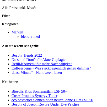
Alle Preise inkl. MwSt.
Filter
Kategorien:
Marken
blend-a-med
Aus unserem Magazin:
Beauty Trends 2022
Do’s und Dont’s für Akne-Geplagte
Refill-Kosmetik für mehr Nachhaltigkeit
Erdbeerbeine - Was steckt eigentlich genau dahinter?
„Last Minute“ - Halloween Ideen
Neuheiten:
Biosolis Kids Sonnenmilch LSF 50+
Cosrx Propolis Synergy Toner
eco cosmetics Sonnenlotion neutral ohne Duft LSF 50
Beauty of Joseon Revive Under Eye Patches