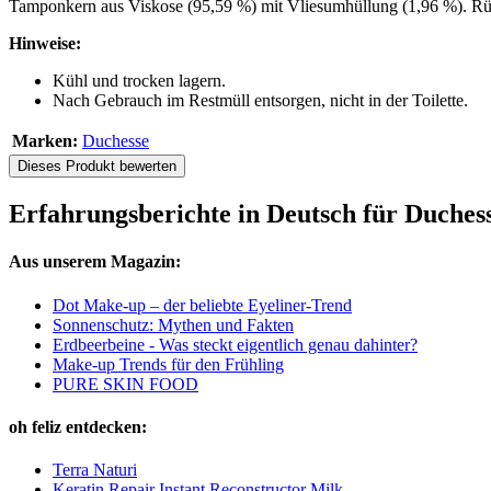
Tamponkern aus Viskose (95,59 %) mit Vliesumhüllung (1,96 %). R
Hinweise:
Kühl und trocken lagern.
Nach Gebrauch im Restmüll entsorgen, nicht in der Toilette.
Marken:
Duchesse
Dieses Produkt bewerten
Erfahrungsberichte in Deutsch für Duches
Aus unserem Magazin:
Dot Make-up – der beliebte Eyeliner-Trend
Sonnenschutz: Mythen und Fakten
Erdbeerbeine - Was steckt eigentlich genau dahinter?
Make-up Trends für den Frühling
PURE SKIN FOOD
oh feliz entdecken:
Terra Naturi
Keratin Repair Instant Reconstructor Milk