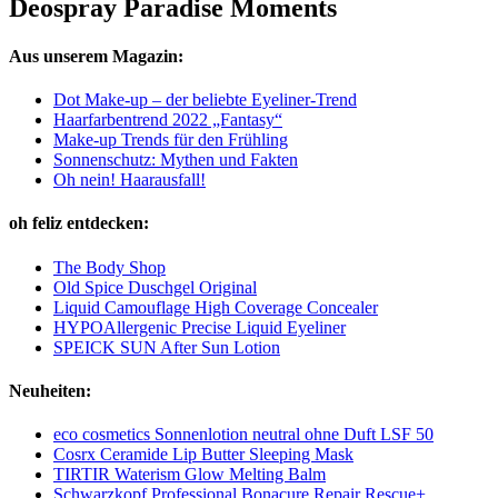
Deospray Paradise Moments
Aus unserem Magazin:
Dot Make-up – der beliebte Eyeliner-Trend
Haarfarbentrend 2022 „Fantasy“
Make-up Trends für den Frühling
Sonnenschutz: Mythen und Fakten
Oh nein! Haarausfall!
oh feliz entdecken:
The Body Shop
Old Spice Duschgel Original
Liquid Camouflage High Coverage Concealer
HYPOAllergenic Precise Liquid Eyeliner
SPEICK SUN After Sun Lotion
Neuheiten:
eco cosmetics Sonnenlotion neutral ohne Duft LSF 50
Cosrx Ceramide Lip Butter Sleeping Mask
TIRTIR Waterism Glow Melting Balm
Schwarzkopf Professional Bonacure Repair Rescue+