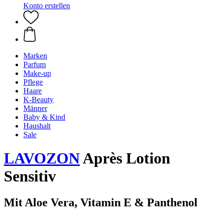
Konto erstellen
Marken
Parfum
Make-up
Pflege
Haare
K-Beauty
Männer
Baby & Kind
Haushalt
Sale
LAVOZON
Après Lotion
Sensitiv
Mit Aloe Vera, Vitamin E & Panthenol