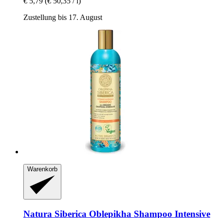
€ 5,79
(€ 50,35 / l)
Zustellung bis 17. August
Warenkorb
Natura Siberica
Oblepikha Shampoo Intensive