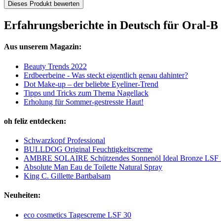
Dieses Produkt bewerten
Erfahrungsberichte in Deutsch für Oral-B
Aus unserem Magazin:
Beauty Trends 2022
Erdbeerbeine - Was steckt eigentlich genau dahinter?
Dot Make-up – der beliebte Eyeliner-Trend
Tipps und Tricks zum Thema Nagellack
Erholung für Sommer-gestresste Haut!
oh feliz entdecken:
Schwarzkopf Professional
BULLDOG Original Feuchtigkeitscreme
AMBRE SOLAIRE Schützendes Sonnenöl Ideal Bronze LSF 
Absolute Man Eau de Toilette Natural Spray
King C. Gillette Bartbalsam
Neuheiten:
eco cosmetics Tagescreme LSF 30