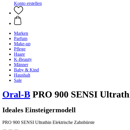
Konto erstellen
Marken
Parfum
Make-up
Pflege
Haare
K-Beauty
Männer
Baby & Kind
Haushalt
Sale
Oral-B
PRO 900 SENSI Ultrathi
Ideales Einsteigermodell
PRO 900 SENSI Ultrathin Elektrische Zahnbürste