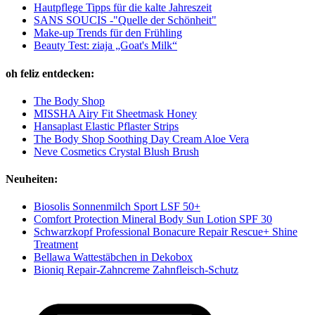
Hautpflege Tipps für die kalte Jahreszeit
SANS SOUCIS -"Quelle der Schönheit"
Make-up Trends für den Frühling
Beauty Test: ziaja „Goat's Milk“
oh feliz entdecken:
The Body Shop
MISSHA Airy Fit Sheetmask Honey
Hansaplast Elastic Pflaster Strips
The Body Shop Soothing Day Cream Aloe Vera
Neve Cosmetics Crystal Blush Brush
Neuheiten:
Biosolis Sonnenmilch Sport LSF 50+
Comfort Protection Mineral Body Sun Lotion SPF 30
Schwarzkopf Professional Bonacure Repair Rescue+ Shine
Treatment
Bellawa Wattestäbchen in Dekobox
Bioniq Repair-Zahncreme Zahnfleisch-Schutz